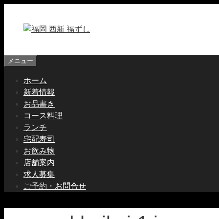
コ
ン
テ
ン
ツ
メニュー
へ
ス
ホーム
キ
新着情報
ッ
お品書き
プ
コース料理
ランチ
宅配寿司
お飲み物
店舗案内
求人募集
ご予約・お問合せ