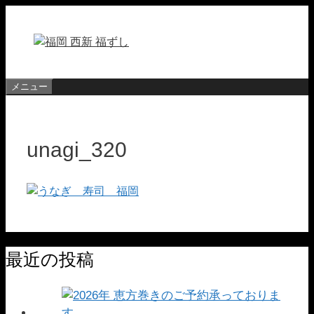
コ
ン
テ
ン
ツ
メニュー
へ
ス
キ
unagi_320
ッ
プ
最近の投稿